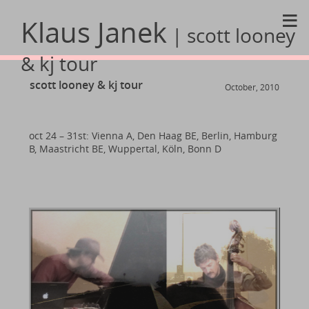
≡
Klaus Janek
| scott looney
& kj tour
scott looney & kj tour
October, 2010
oct 24 – 31st: Vienna A, Den Haag BE, Berlin, Hamburg
B, Maastricht BE, Wuppertal, Köln, Bonn D