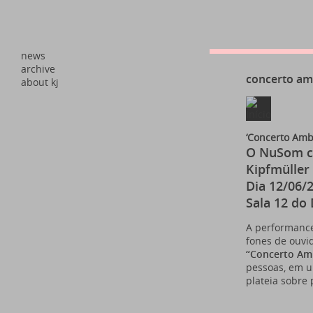
news
archive
concerto am
about kj
‘Concerto Amb
O NuSom co
Kipfmüller
Dia 12/06/
Sala 12 do
A performance
fones de ouvi
“Concerto Am
pessoas, em u
plateia sobre 