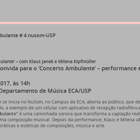
bulante # 4 nusom-USP
ulante’ – com Klaus Janek e Milena Kipfmüller
nvida para o ‘Concerto Ambulante’ – performance e
2017, às 14h
 Departamento de Música ECA/USP
 se inicia no NuSom, no Campus da ECA, aberta ao público, que 
do, a exemplo de um celular com aplicativo de recepção radiofônic
bulante”
é uma caminhada sonora que transforma a captação real 
ma composição musical. Depois da performance, Klaus e Milena vão 
práticas e estéticas de composições, música e arte.